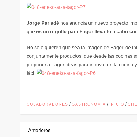
Jorge Parladé
nos anuncia un nuevo proyecto impo
que
es un orgullo para Fagor llevarlo a cabo c
No solo quieren que sea la imagen de Fagor, de in
conjuntamente productos, que desde las cocinas sa
proponer a Fagor ideas para innovar en la cocina 
fácil.
/
/
/
COLABORADORES
GASTRONOMÍA
INICIO
CH
N
Entrada
Anteriores