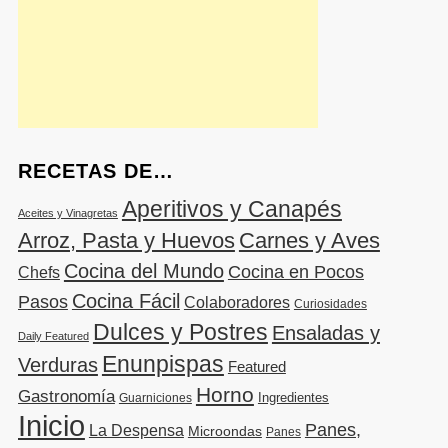
RECETAS DE…
Aperitivos y Canapés
Aceites y Vinagretas
Arroz, Pasta y Huevos
Carnes y Aves
Cocina del Mundo
Cocina en Pocos
Chefs
Cocina Fácil
Pasos
Colaboradores
Curiosidades
Dulces y Postres
Ensaladas y
Daily Featured
Enunpispas
Verduras
Featured
Horno
Gastronomía
Ingredientes
Guarniciones
Inicio
Panes,
La Despensa
Microondas
Panes