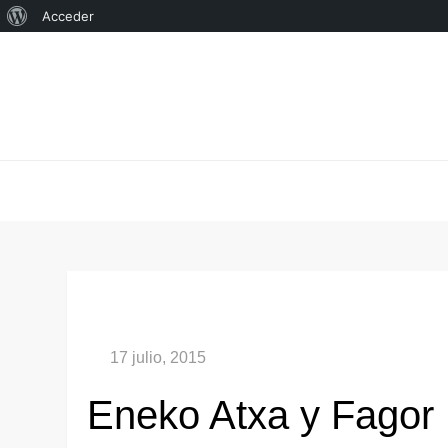
Acerca
Acceder
Saltar
de
al
WordPress
contenido
Eneko Atxa y Fagor