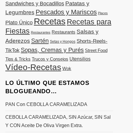
Patatas y
Sandwiches y Bocadillos
Pescados y Mariscos
Legumbres
Places
Recetas
Recetas para
Plato Único
Fiestas
Salsas y
Restaurants
Restaurantes
Sartén
Aderezos
Shorts-Reels-
Setas y Hongos
Sopas, Cremas y Purés
TikTok
Street Food
Utensilios
Tips & Tricks
Trucos y Consejos
Vídeo-Recetas
Wok
LO ÚLTIMO QUE ESTAMOS
BLOGUEANDO…
PAN Con CEBOLLA CARAMELIZADA
CEBOLLA CARAMELIZADA, SIN Azúcar, SIN Sal
Y CON Aceite De Oliva Virgen Extra.