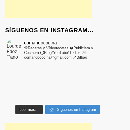
SÍGUENOS EN INSTAGRAM…
comandococina
💚Recetas y Vídeorecetas
❤️Publicista y
Cocinera
⭕Blog*YouTube*TikTok
💌
comandococina@gmail.com
📍Bilbao
Leer más...
Síguenos en Instagram