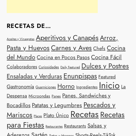
RECETAS DE…
Aperitivos y Canapés
Arroz,
Aceites y Vinagretas
Carnes y Aves
Pasta y Huevos
Cocina
Chefs
del Mundo
Cocina Fácil
Cocina en Pocos Pasos
Dulces y Postres
Colaboradores
Curiosidades
Daily Featured
Enunpispas
Ensaladas y Verduras
Featured
Inicio
Horno
Gastronomía
La
Ingredientes
Guarniciones
Panes, Sandwiches y
Despensa
Microondas
Panes
Pescados y
Patatas y Legumbres
Bocadillos
Recetas
Recetas
Mariscos
Plato Único
Places
para Fiestas
Salsas y
Restaurants
Restaurantes
Sartén
Aderezos
Shorts-Reels-TikTok
Setas y Hongos