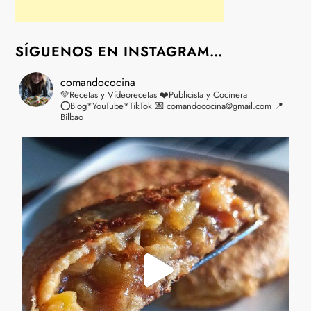
SÍGUENOS EN INSTAGRAM…
comandococina
💚Recetas y Vídeorecetas
❤️Publicista y Cocinera
⭕Blog*YouTube*TikTok
💌 comandococina@gmail.com
📍
Bilbao