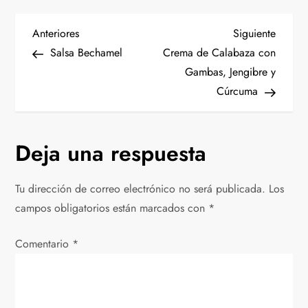
N
Entrada
Siguien
Anteriores
Siguiente
anterior
entrad
Salsa Bechamel
Crema de Calabaza con
a
Gambas, Jengibre y
Cúrcuma
v
e
Deja una respuesta
g
Tu dirección de correo electrónico no será publicada.
Los
a
campos obligatorios están marcados con
*
c
Comentario
*
i
ó