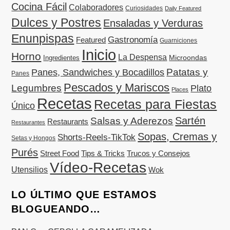
Cocina Fácil
Colaboradores
Curiosidades
Daily Featured
Dulces y Postres
Ensaladas y Verduras
Enunpispas
Gastronomía
Featured
Guarniciones
Inicio
Horno
La Despensa
Microondas
Ingredientes
Patatas y
Panes, Sandwiches y Bocadillos
Panes
Pescados y Mariscos
Legumbres
Plato
Places
Recetas
Recetas para Fiestas
Único
Sartén
Salsas y Aderezos
Restaurants
Restaurantes
Sopas, Cremas y
Shorts-Reels-TikTok
Setas y Hongos
Purés
Street Food
Tips & Tricks
Trucos y Consejos
Vídeo-Recetas
Utensilios
Wok
LO ÚLTIMO QUE ESTAMOS
BLOGUEANDO…