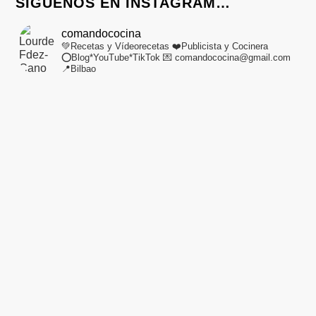
SÍGUENOS EN INSTAGRAM…
comandococina
💚Recetas y Vídeorecetas
❤️Publicista y Cocinera
⭕Blog*YouTube*TikTok
💌 comandococina@gmail.com
📍Bilbao