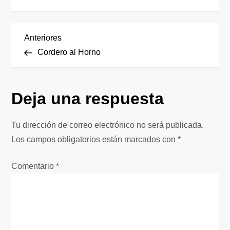
N
Entrada
Anteriores
anterior
Cordero al Horno
a
v
Deja una respuesta
e
Tu dirección de correo electrónico no será publicada.
g
Los campos obligatorios están marcados con
*
a
Comentario
*
c
i