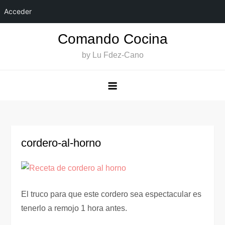
Acceder
Saltar
Comando Cocina
al
by Lu Fdez-Cano
contenido
cordero-al-horno
El truco para que este cordero sea espectacular es
tenerlo a remojo 1 hora antes.