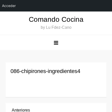
Acceder
Saltar
Comando Cocina
al
by Lu Fdez-Cano
contenido
086-chipirones-ingredientes4
Entrada
Anteriores