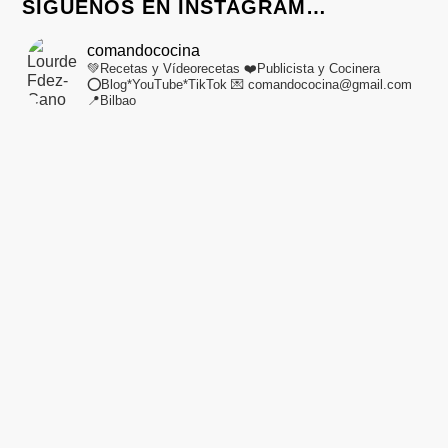
SÍGUENOS EN INSTAGRAM…
comandococina
💚Recetas y Vídeorecetas
❤️Publicista y Cocinera
⭕Blog*YouTube*TikTok
💌 comandococina@gmail.com
📍Bilbao