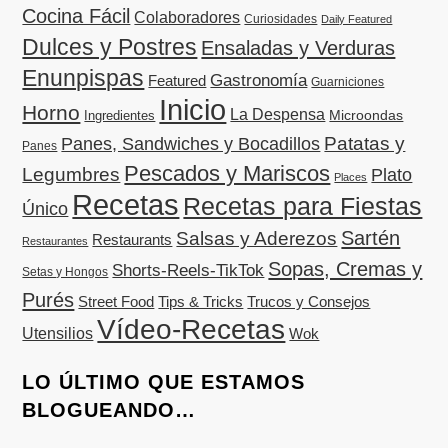
Cocina Fácil
Colaboradores
Curiosidades
Daily Featured
Dulces y Postres
Ensaladas y Verduras
Enunpispas
Gastronomía
Featured
Guarniciones
Inicio
Horno
La Despensa
Microondas
Ingredientes
Patatas y
Panes, Sandwiches y Bocadillos
Panes
Pescados y Mariscos
Legumbres
Plato
Places
Recetas
Recetas para Fiestas
Único
Sartén
Salsas y Aderezos
Restaurants
Restaurantes
Sopas, Cremas y
Shorts-Reels-TikTok
Setas y Hongos
Purés
Street Food
Tips & Tricks
Trucos y Consejos
Vídeo-Recetas
Utensilios
Wok
LO ÚLTIMO QUE ESTAMOS
BLOGUEANDO…