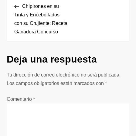
N
anterior
Chipirones en su
a
Tinta y Encebollados
con su Crujiente: Receta
v
Ganadora Concurso
e
g
Deja una respuesta
a
Tu dirección de correo electrónico no será publicada.
c
Los campos obligatorios están marcados con
*
i
Comentario
*
ó
n