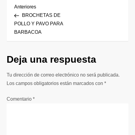
N
Entrada
Anteriores
anterior
BROCHETAS DE
a
POLLO Y PAVO PARA
BARBACOA
v
e
Deja una respuesta
g
Tu dirección de correo electrónico no será publicada.
a
Los campos obligatorios están marcados con
*
c
Comentario
*
i
ó