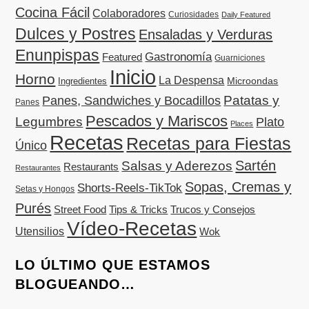
Cocina Fácil
Colaboradores
Curiosidades
Daily Featured
Dulces y Postres
Ensaladas y Verduras
Enunpispas
Gastronomía
Featured
Guarniciones
Inicio
Horno
La Despensa
Microondas
Ingredientes
Patatas y
Panes, Sandwiches y Bocadillos
Panes
Pescados y Mariscos
Legumbres
Plato
Places
Recetas
Recetas para Fiestas
Único
Sartén
Salsas y Aderezos
Restaurants
Restaurantes
Sopas, Cremas y
Shorts-Reels-TikTok
Setas y Hongos
Purés
Street Food
Tips & Tricks
Trucos y Consejos
Vídeo-Recetas
Utensilios
Wok
LO ÚLTIMO QUE ESTAMOS
BLOGUEANDO…