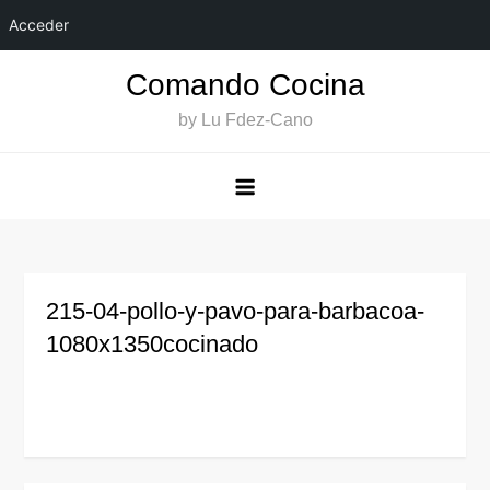
Acceder
Saltar
Comando Cocina
al
by Lu Fdez-Cano
contenido
215-04-pollo-y-pavo-para-barbacoa-
1080x1350cocinado