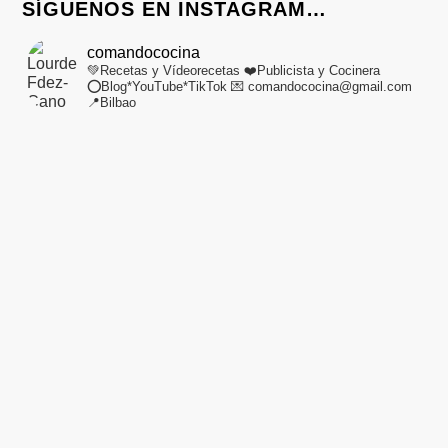
SÍGUENOS EN INSTAGRAM…
comandococina
💚Recetas y Vídeorecetas
❤️Publicista y Cocinera
⭕Blog*YouTube*TikTok
💌 comandococina@gmail.com
📍Bilbao