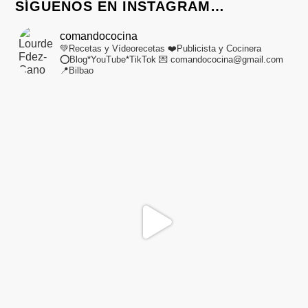
SÍGUENOS EN INSTAGRAM…
comandococina
💚Recetas y Vídeorecetas
❤️Publicista y Cocinera
⭕Blog*YouTube*TikTok
💌 comandococina@gmail.com
📍Bilbao