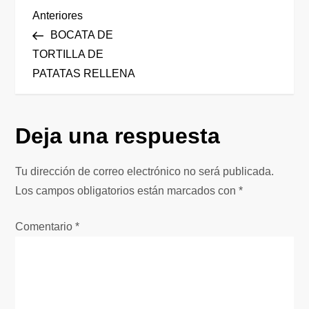
N
Entrada
Anteriores
anterior
BOCATA DE
a
TORTILLA DE
PATATAS RELLENA
v
e
Deja una respuesta
g
Tu dirección de correo electrónico no será publicada.
a
Los campos obligatorios están marcados con
*
c
Comentario
*
i
ó