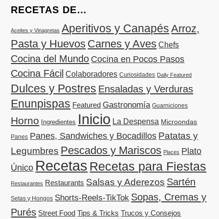
RECETAS DE…
Aperitivos y Canapés
Arroz,
Aceites y Vinagretas
Pasta y Huevos
Carnes y Aves
Chefs
Cocina del Mundo
Cocina en Pocos Pasos
Cocina Fácil
Colaboradores
Curiosidades
Daily Featured
Dulces y Postres
Ensaladas y Verduras
Enunpispas
Gastronomía
Featured
Guarniciones
Inicio
Horno
La Despensa
Microondas
Ingredientes
Patatas y
Panes, Sandwiches y Bocadillos
Panes
Pescados y Mariscos
Legumbres
Plato
Places
Recetas
Recetas para Fiestas
Único
Sartén
Salsas y Aderezos
Restaurants
Restaurantes
Sopas, Cremas y
Shorts-Reels-TikTok
Setas y Hongos
Purés
Street Food
Tips & Tricks
Trucos y Consejos