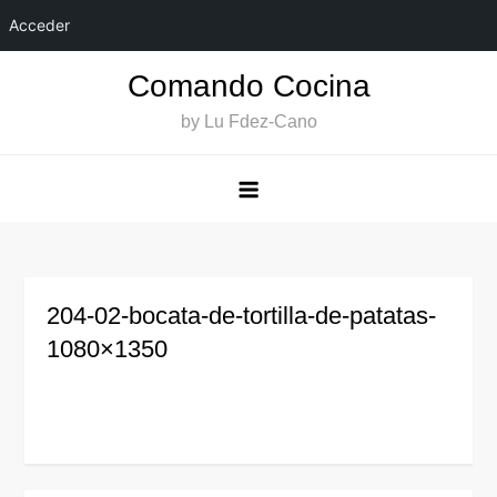
Acceder
Saltar
Comando Cocina
al
by Lu Fdez-Cano
contenido
204-02-bocata-de-tortilla-de-patatas-
1080×1350