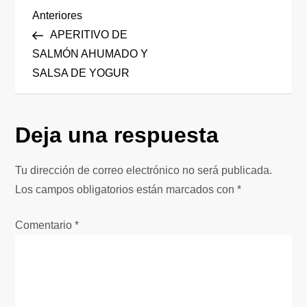
N
Entrada
Anteriores
anterior
APERITIVO DE
a
SALMÓN AHUMADO Y
SALSA DE YOGUR
v
e
Deja una respuesta
g
Tu dirección de correo electrónico no será publicada.
a
Los campos obligatorios están marcados con
*
c
Comentario
*
i
ó