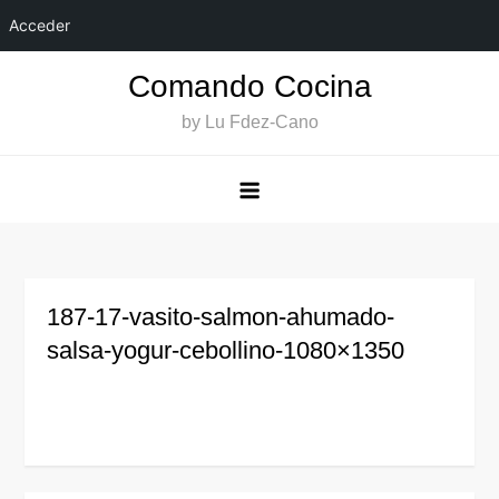
Acceder
Saltar
Comando Cocina
al
by Lu Fdez-Cano
contenido
187-17-vasito-salmon-ahumado-
salsa-yogur-cebollino-1080×1350