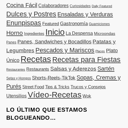
Cocina Fácil
Colaboradores
Curiosidades
Daily Featured
Dulces y Postres
Ensaladas y Verduras
Enunpispas
Gastronomía
Featured
Guarniciones
Inicio
Horno
La Despensa
Microondas
Ingredientes
Patatas y
Panes, Sandwiches y Bocadillos
Panes
Pescados y Mariscos
Legumbres
Plato
Places
Recetas
Recetas para Fiestas
Único
Sartén
Salsas y Aderezos
Restaurants
Restaurantes
Sopas, Cremas y
Shorts-Reels-TikTok
Setas y Hongos
Purés
Street Food
Tips & Tricks
Trucos y Consejos
Vídeo-Recetas
Utensilios
Wok
LO ÚLTIMO QUE ESTAMOS
BLOGUEANDO…