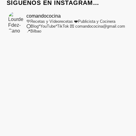
SÍGUENOS EN INSTAGRAM…
comandococina
💚Recetas y Vídeorecetas
❤️Publicista y Cocinera
⭕Blog*YouTube*TikTok
💌 comandococina@gmail.com
📍Bilbao