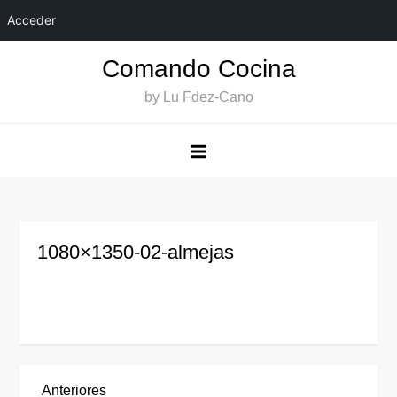
Acceder
Saltar
Comando Cocina
al
by Lu Fdez-Cano
contenido
1080×1350-02-almejas
Entrada
Anteriores