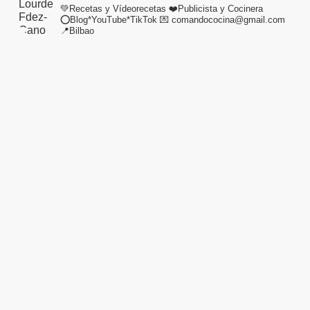
💚Recetas y Vídeorecetas
❤️Publicista y Cocinera
⭕Blog*YouTube*TikTok
💌 comandococina@gmail.com
📍Bilbao