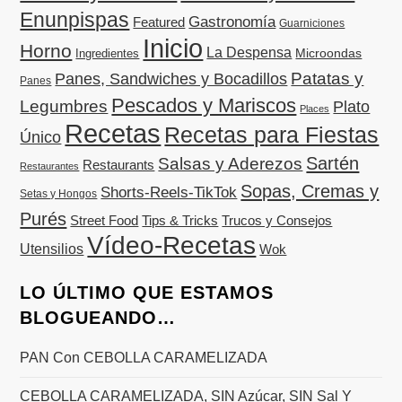
Enunpispas
Gastronomía
Featured
Guarniciones
Inicio
Horno
La Despensa
Microondas
Ingredientes
Patatas y
Panes, Sandwiches y Bocadillos
Panes
Pescados y Mariscos
Legumbres
Plato
Places
Recetas
Recetas para Fiestas
Único
Sartén
Salsas y Aderezos
Restaurants
Restaurantes
Sopas, Cremas y
Shorts-Reels-TikTok
Setas y Hongos
Purés
Street Food
Tips & Tricks
Trucos y Consejos
Vídeo-Recetas
Utensilios
Wok
LO ÚLTIMO QUE ESTAMOS
BLOGUEANDO…
PAN Con CEBOLLA CARAMELIZADA
CEBOLLA CARAMELIZADA, SIN Azúcar, SIN Sal Y