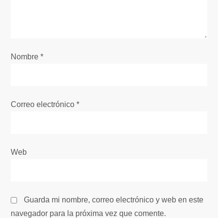
d
e
e
Nombre
*
n
t
Correo electrónico
*
r
a
Web
d
a
Guarda mi nombre, correo electrónico y web en este
s
navegador para la próxima vez que comente.