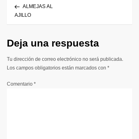
N
anterior
ALMEJAS AL
a
AJILLO
v
Deja una respuesta
e
g
Tu dirección de correo electrónico no será publicada.
Los campos obligatorios están marcados con
*
a
Comentario
*
c
i
ó
n