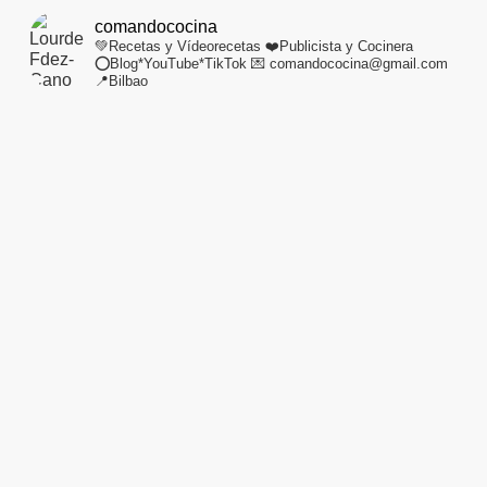
comandococina
💚Recetas y Vídeorecetas
❤️Publicista y Cocinera
⭕Blog*YouTube*TikTok
💌 comandococina@gmail.com
📍Bilbao