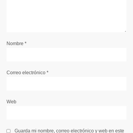
n
d
e
e
Nombre
*
n
t
Correo electrónico
*
r
a
Web
d
a
Guarda mi nombre, correo electrónico y web en este