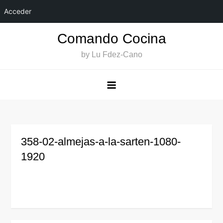
Acceder
Saltar
Comando Cocina
al
by Lu Fdez-Cano
contenido
358-02-almejas-a-la-sarten-1080-
1920