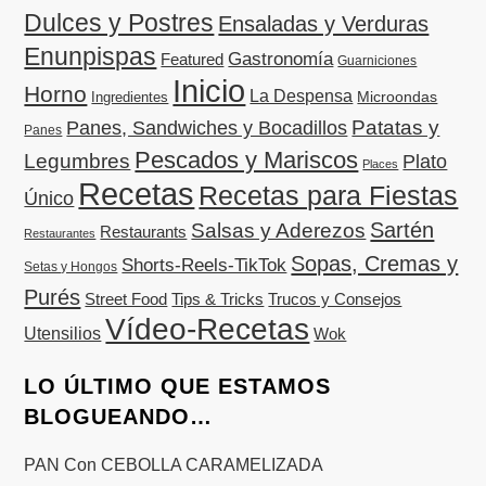
Dulces y Postres
Ensaladas y Verduras
Enunpispas
Gastronomía
Featured
Guarniciones
Inicio
Horno
La Despensa
Microondas
Ingredientes
Patatas y
Panes, Sandwiches y Bocadillos
Panes
Pescados y Mariscos
Legumbres
Plato
Places
Recetas
Recetas para Fiestas
Único
Sartén
Salsas y Aderezos
Restaurants
Restaurantes
Sopas, Cremas y
Shorts-Reels-TikTok
Setas y Hongos
Purés
Street Food
Tips & Tricks
Trucos y Consejos
Vídeo-Recetas
Utensilios
Wok
LO ÚLTIMO QUE ESTAMOS
BLOGUEANDO…
PAN Con CEBOLLA CARAMELIZADA