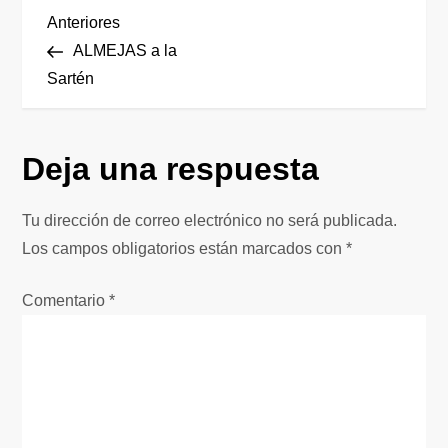
N
Entrada
Anteriores
anterior
ALMEJAS a la
a
Sartén
v
Deja una respuesta
e
g
Tu dirección de correo electrónico no será publicada.
Los campos obligatorios están marcados con
*
a
Comentario
*
c
i
ó