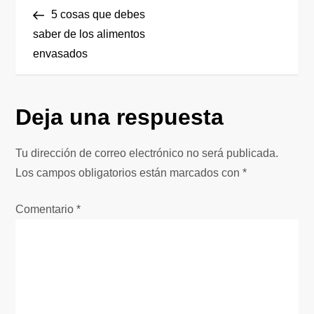
N
anterior
5 cosas que debes
a
saber de los alimentos
envasados
v
e
Deja una respuesta
g
Tu dirección de correo electrónico no será publicada.
a
Los campos obligatorios están marcados con
*
c
Comentario
*
i
ó
n