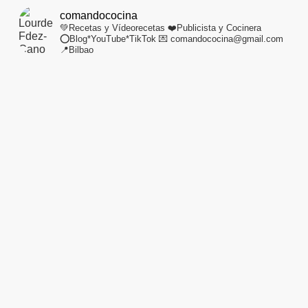
comandococina
💚Recetas y Vídeorecetas
❤️Publicista y Cocinera
⭕Blog*YouTube*TikTok
💌 comandococina@gmail.com
📍Bilbao