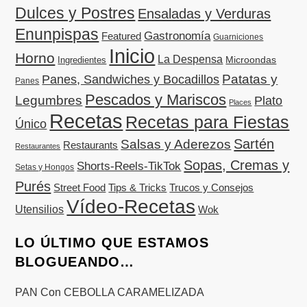
Dulces y Postres
Ensaladas y Verduras
Enunpispas
Gastronomía
Featured
Guarniciones
Inicio
Horno
La Despensa
Microondas
Ingredientes
Patatas y
Panes, Sandwiches y Bocadillos
Panes
Pescados y Mariscos
Legumbres
Plato
Places
Recetas
Recetas para Fiestas
Único
Sartén
Salsas y Aderezos
Restaurants
Restaurantes
Sopas, Cremas y
Shorts-Reels-TikTok
Setas y Hongos
Purés
Street Food
Tips & Tricks
Trucos y Consejos
Vídeo-Recetas
Utensilios
Wok
LO ÚLTIMO QUE ESTAMOS
BLOGUEANDO…
PAN Con CEBOLLA CARAMELIZADA