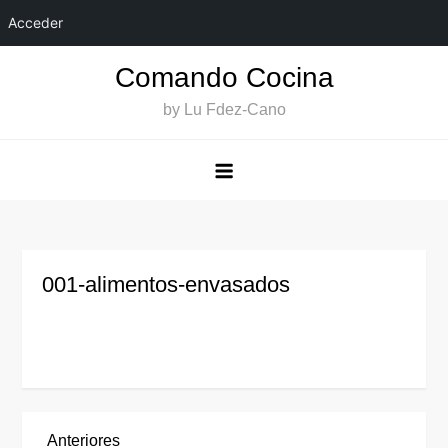
Acceder
Saltar
Comando Cocina
al
by Lu Fdez-Cano
contenido
001-alimentos-envasados
Entrada
Anteriores