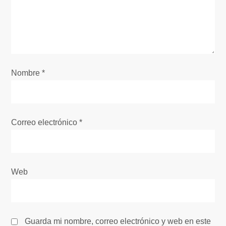
d
e
e
Nombre
*
n
t
Correo electrónico
*
r
a
Web
d
a
s
Guarda mi nombre, correo electrónico y web en este