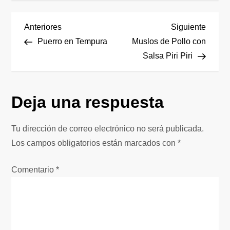
N
Entrada
Siguie
Anteriores
Siguiente
anterior
entrad
Puerro en Tempura
Muslos de Pollo con
a
Salsa Piri Piri
v
Deja una respuesta
e
g
Tu dirección de correo electrónico no será publicada.
Los campos obligatorios están marcados con
*
a
Comentario
*
c
i
ó