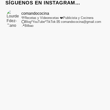
SÍGUENOS EN INSTAGRAM…
comandococina
💚Recetas y Vídeorecetas
❤️Publicista y Cocinera
⭕Blog*YouTube*TikTok
💌 comandococina@gmail.com
📍Bilbao