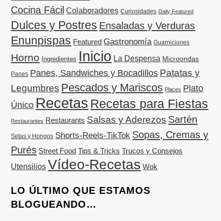
Cocina Fácil
Colaboradores
Curiosidades
Daily Featured
Dulces y Postres
Ensaladas y Verduras
Enunpispas
Gastronomía
Featured
Guarniciones
Inicio
Horno
La Despensa
Microondas
Ingredientes
Patatas y
Panes, Sandwiches y Bocadillos
Panes
Pescados y Mariscos
Legumbres
Plato
Places
Recetas
Recetas para Fiestas
Único
Sartén
Salsas y Aderezos
Restaurants
Restaurantes
Sopas, Cremas y
Shorts-Reels-TikTok
Setas y Hongos
Purés
Street Food
Tips & Tricks
Trucos y Consejos
Vídeo-Recetas
Utensilios
Wok
LO ÚLTIMO QUE ESTAMOS
BLOGUEANDO…