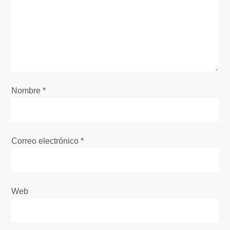
n
d
e
e
Nombre
*
n
t
Correo electrónico
*
r
a
Web
d