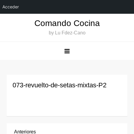
Acceder
Saltar
Comando Cocina
al
by Lu Fdez-Cano
contenido
073-revuelto-de-setas-mixtas-P2
Entrada
Anteriores