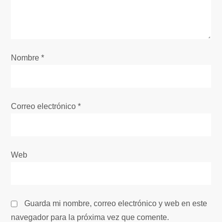
d
e
e
Nombre
*
n
t
Correo electrónico
*
r
a
Web
d
a
Guarda mi nombre, correo electrónico y web en este
s
navegador para la próxima vez que comente.