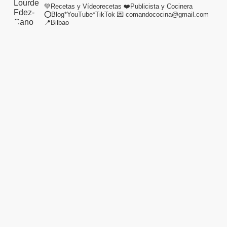
💚Recetas y Vídeorecetas
❤️Publicista y Cocinera
⭕Blog*YouTube*TikTok
💌 comandococina@gmail.com
📍Bilbao