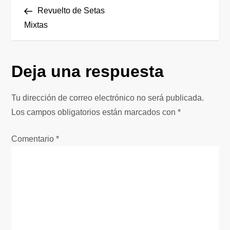
N
anterior
Revuelto de Setas
a
Mixtas
v
Deja una respuesta
e
g
Tu dirección de correo electrónico no será publicada.
Los campos obligatorios están marcados con
*
a
Comentario
*
c
i
ó
n