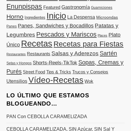
Enunpispas
Gastronomía
Featured
Guarniciones
Inicio
Horno
La Despensa
Microondas
Ingredientes
Patatas y
Panes, Sandwiches y Bocadillos
Panes
Pescados y Mariscos
Legumbres
Plato
Places
Recetas
Recetas para Fiestas
Único
Sartén
Salsas y Aderezos
Restaurants
Restaurantes
Sopas, Cremas y
Shorts-Reels-TikTok
Setas y Hongos
Purés
Street Food
Tips & Tricks
Trucos y Consejos
Vídeo-Recetas
Utensilios
Wok
LO ÚLTIMO QUE ESTAMOS
BLOGUEANDO…
PAN Con CEBOLLA CARAMELIZADA
CEBOLLA CARAMELIZADA, SIN Azúcar, SIN Sal Y