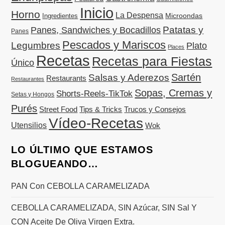
Inicio
Horno
La Despensa
Microondas
Ingredientes
Patatas y
Panes, Sandwiches y Bocadillos
Panes
Pescados y Mariscos
Legumbres
Plato
Places
Recetas
Recetas para Fiestas
Único
Sartén
Salsas y Aderezos
Restaurants
Restaurantes
Sopas, Cremas y
Shorts-Reels-TikTok
Setas y Hongos
Purés
Street Food
Tips & Tricks
Trucos y Consejos
Vídeo-Recetas
Utensilios
Wok
LO ÚLTIMO QUE ESTAMOS
BLOGUEANDO…
PAN Con CEBOLLA CARAMELIZADA
CEBOLLA CARAMELIZADA, SIN Azúcar, SIN Sal Y
CON Aceite De Oliva Virgen Extra.