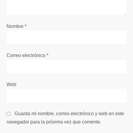
d
e
Nombre
*
e
n
Correo electrónico
*
t
r
Web
a
d
Guarda mi nombre, correo electrónico y web en este
a
navegador para la próxima vez que comente.
s