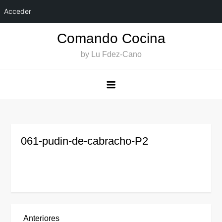
Acceder
Saltar
Comando Cocina
al
by Lu Fdez-Cano
contenido
061-pudin-de-cabracho-P2
Entrada
Anteriores