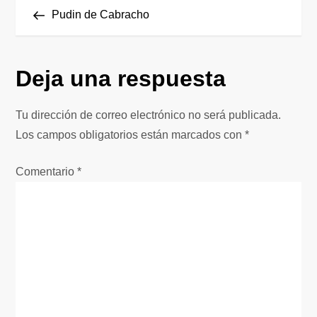
N
anterior
Pudin de Cabracho
a
v
Deja una respuesta
e
Tu dirección de correo electrónico no será publicada.
g
Los campos obligatorios están marcados con
*
a
Comentario
*
c
i
ó
n