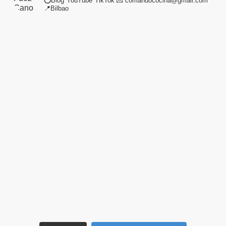
⭕Blog*YouTube*TikTok
💌 comandococina@gmail.com
📍Bilbao