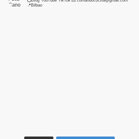
⭕Blog*YouTube*TikTok
💌 comandococina@gmail.com
📍Bilbao