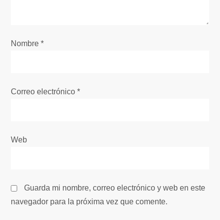
d
e
Nombre
*
e
n
Correo electrónico
*
t
r
Web
a
d
Guarda mi nombre, correo electrónico y web en este
a
navegador para la próxima vez que comente.
s