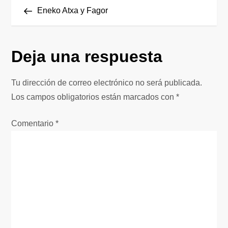
N
anterior
Eneko Atxa y Fagor
a
v
Deja una respuesta
e
Tu dirección de correo electrónico no será publicada.
g
Los campos obligatorios están marcados con
*
a
Comentario
*
c
i
ó
n