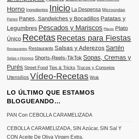
Inicio
Horno
La Despensa
Microondas
Ingredientes
Patatas y
Panes, Sandwiches y Bocadillos
Panes
Pescados y Mariscos
Legumbres
Plato
Places
Recetas
Recetas para Fiestas
Único
Sartén
Salsas y Aderezos
Restaurants
Restaurantes
Sopas, Cremas y
Shorts-Reels-TikTok
Setas y Hongos
Purés
Street Food
Tips & Tricks
Trucos y Consejos
Vídeo-Recetas
Utensilios
Wok
LO ÚLTIMO QUE ESTAMOS
BLOGUEANDO…
PAN Con CEBOLLA CARAMELIZADA
CEBOLLA CARAMELIZADA, SIN Azúcar, SIN Sal Y
CON Aceite De Oliva Virgen Extra.