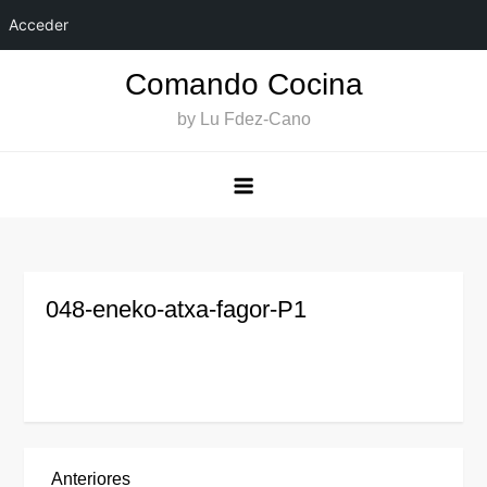
Acceder
Saltar
Comando Cocina
al
by Lu Fdez-Cano
contenido
048-eneko-atxa-fagor-P1
Entrada
Anteriores