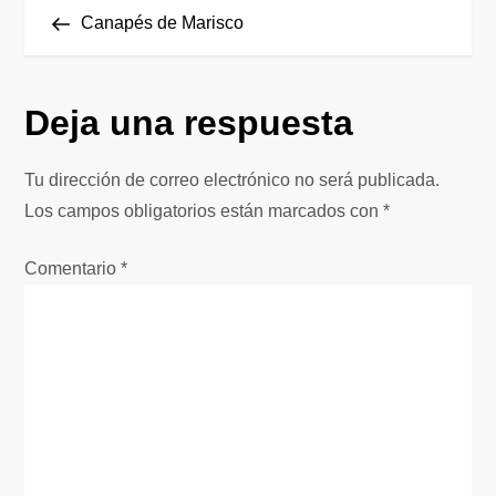
N
anterior
Canapés de Marisco
a
v
Deja una respuesta
e
Tu dirección de correo electrónico no será publicada.
g
Los campos obligatorios están marcados con
*
a
Comentario
*
c
i
ó
n