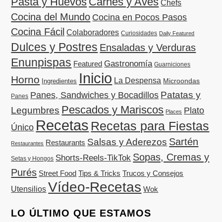
Pasta y Huevos
Carnes y Aves
Chefs
Cocina del Mundo
Cocina en Pocos Pasos
Cocina Fácil
Colaboradores
Curiosidades
Daily Featured
Dulces y Postres
Ensaladas y Verduras
Enunpispas
Gastronomía
Featured
Guarniciones
Inicio
Horno
La Despensa
Microondas
Ingredientes
Patatas y
Panes, Sandwiches y Bocadillos
Panes
Pescados y Mariscos
Legumbres
Plato
Places
Recetas
Recetas para Fiestas
Único
Sartén
Salsas y Aderezos
Restaurants
Restaurantes
Sopas, Cremas y
Shorts-Reels-TikTok
Setas y Hongos
Purés
Street Food
Tips & Tricks
Trucos y Consejos
Vídeo-Recetas
Utensilios
Wok
LO ÚLTIMO QUE ESTAMOS