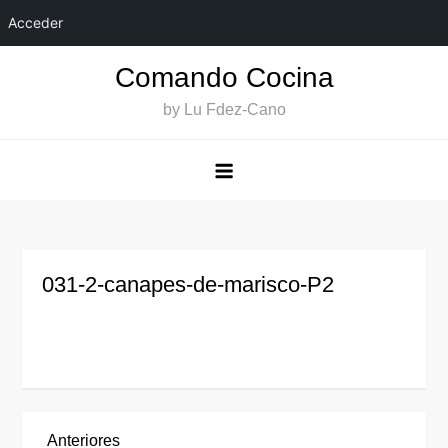
Acceder
Saltar
Comando Cocina
al
by Lu Fdez-Cano
contenido
031-2-canapes-de-marisco-P2
Entrada
Anteriores