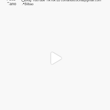
⭕Blog*YouTube*TikTok
💌 comandococina@gmail.com
📍Bilbao