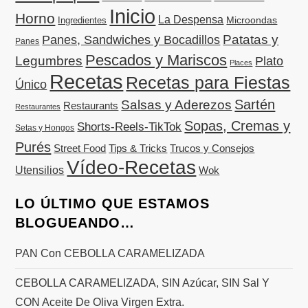
Inicio
Horno
La Despensa
Microondas
Ingredientes
Patatas y
Panes, Sandwiches y Bocadillos
Panes
Pescados y Mariscos
Legumbres
Plato
Places
Recetas
Recetas para Fiestas
Único
Sartén
Salsas y Aderezos
Restaurants
Restaurantes
Sopas, Cremas y
Shorts-Reels-TikTok
Setas y Hongos
Purés
Street Food
Tips & Tricks
Trucos y Consejos
Vídeo-Recetas
Utensilios
Wok
LO ÚLTIMO QUE ESTAMOS
BLOGUEANDO…
PAN Con CEBOLLA CARAMELIZADA
CEBOLLA CARAMELIZADA, SIN Azúcar, SIN Sal Y
CON Aceite De Oliva Virgen Extra.