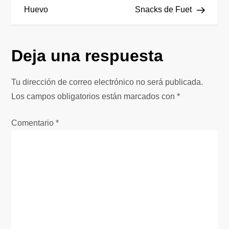
a
Huevo
Snacks de Fuet
v
Deja una respuesta
e
g
Tu dirección de correo electrónico no será publicada.
Los campos obligatorios están marcados con
*
a
Comentario
*
c
i
ó
n
d