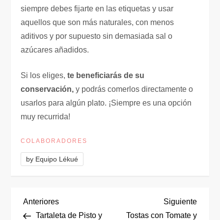
siempre debes fijarte en las etiquetas y usar
aquellos que son más naturales, con menos
aditivos y por supuesto sin demasiada sal o
azúcares añadidos.
Si los eliges,
te beneficiarás de su
conservación,
y podrás comerlos directamente o
usarlos para algún plato. ¡Siempre es una opción
muy recurrida!
COLABORADORES
by Equipo Lékué
N
Entrada
Siguie
Anteriores
Siguiente
anterior
entrad
Tartaleta de Pisto y
Tostas con Tomate y