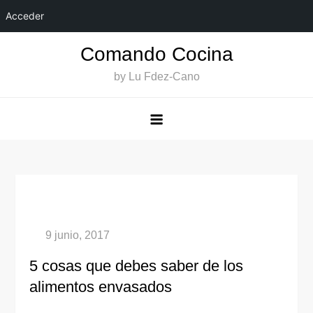
Acceder
Saltar
Comando Cocina
al
by Lu Fdez-Cano
contenido
5 cosas que debes saber de los
alimentos envasados