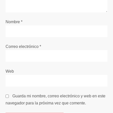
e
e
Nombre
*
n
t
Correo electrónico
*
r
a
Web
d
a
Guarda mi nombre, correo electrónico y web en este
s
navegador para la próxima vez que comente.