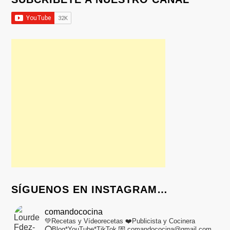
SÍGUENOS EN INSTAGRAM…
comandococina
💚Recetas y Vídeorecetas
❤️Publicista y Cocinera
⭕Blog*YouTube*TikTok
💌 comandococina@gmail.com