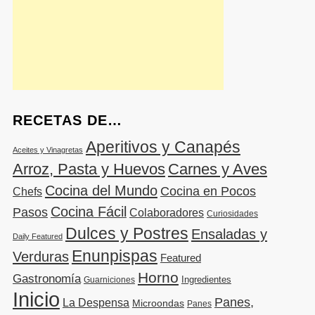
RECETAS DE…
Aperitivos y Canapés
Aceites y Vinagretas
Arroz, Pasta y Huevos
Carnes y Aves
Cocina del Mundo
Cocina en Pocos
Chefs
Cocina Fácil
Pasos
Colaboradores
Curiosidades
Dulces y Postres
Ensaladas y
Daily Featured
Enunpispas
Verduras
Featured
Horno
Gastronomía
Ingredientes
Guarniciones
Inicio
Panes,
La Despensa
Microondas
Panes