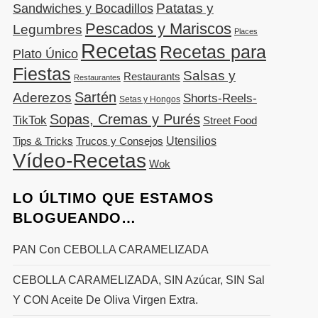
Patatas y
Sandwiches y Bocadillos
Pescados y Mariscos
Legumbres
Places
Recetas
Recetas para
Plato Único
Fiestas
Salsas y
Restaurants
Restaurantes
Sartén
Aderezos
Shorts-Reels-
Setas y Hongos
Sopas, Cremas y Purés
TikTok
Street Food
Utensilios
Tips & Tricks
Trucos y Consejos
Vídeo-Recetas
Wok
LO ÚLTIMO QUE ESTAMOS
BLOGUEANDO…
PAN Con CEBOLLA CARAMELIZADA
CEBOLLA CARAMELIZADA, SIN Azúcar, SIN Sal
Y CON Aceite De Oliva Virgen Extra.