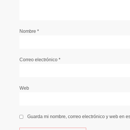
n
d
e
Nombre
*
e
n
Correo electrónico
*
t
r
Web
a
d
Guarda mi nombre, correo electrónico y web en e
a