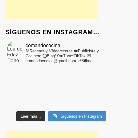
SÍGUENOS EN INSTAGRAM…
comandococina
💚Recetas y Vídeorecetas
❤️Publicista y
Cocinera
⭕Blog*YouTube*TikTok
💌
comandococina@gmail.com
📍Bilbao
Leer más...
Síguenos en Instagram