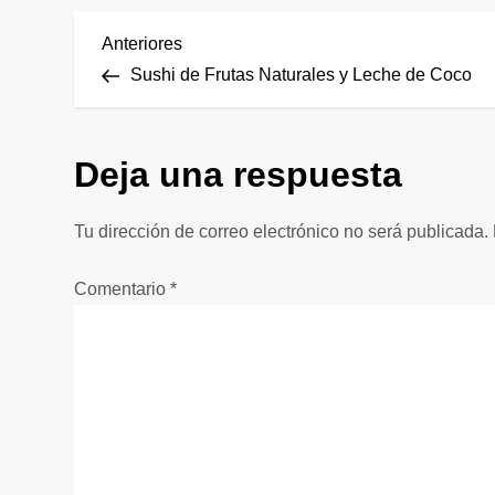
N
Entrada
Anteriores
anterior
Sushi de Frutas Naturales y Leche de Coco
a
v
Deja una respuesta
e
Tu dirección de correo electrónico no será publicada.
g
Comentario
*
a
c
i
ó