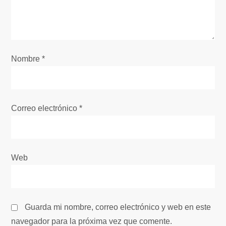
d
e
e
Nombre
*
n
t
Correo electrónico
*
r
a
Web
d
a
Guarda mi nombre, correo electrónico y web en este
s
navegador para la próxima vez que comente.