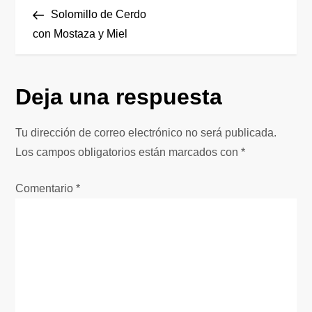
N
anterior
Solomillo de Cerdo
a
con Mostaza y Miel
v
Deja una respuesta
e
g
Tu dirección de correo electrónico no será publicada.
Los campos obligatorios están marcados con
*
a
Comentario
*
c
i
ó
n