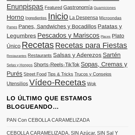
Enunpispas
Gastronomía
Featured
Guarniciones
Inicio
Horno
La Despensa
Microondas
Ingredientes
Patatas y
Panes, Sandwiches y Bocadillos
Panes
Pescados y Mariscos
Legumbres
Plato
Places
Recetas
Recetas para Fiestas
Único
Sartén
Salsas y Aderezos
Restaurants
Restaurantes
Sopas, Cremas y
Shorts-Reels-TikTok
Setas y Hongos
Purés
Street Food
Tips & Tricks
Trucos y Consejos
Vídeo-Recetas
Utensilios
Wok
LO ÚLTIMO QUE ESTAMOS
BLOGUEANDO…
PAN Con CEBOLLA CARAMELIZADA
CEBOLLA CARAMELIZADA, SIN Azúcar, SIN Sal Y