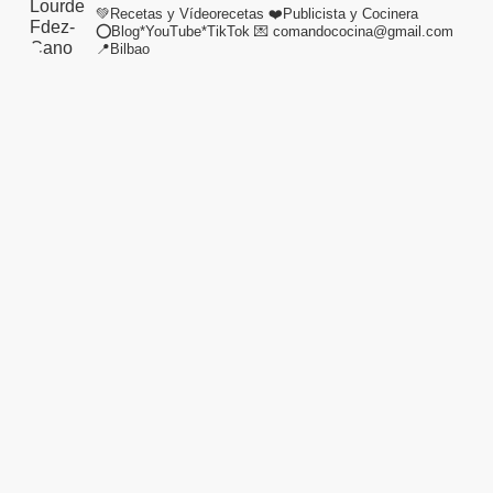
💚Recetas y Vídeorecetas
❤️Publicista y Cocinera
⭕Blog*YouTube*TikTok
💌 comandococina@gmail.com
📍Bilbao