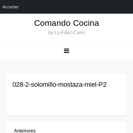
Acceder
Saltar
Comando Cocina
al
by Lu Fdez-Cano
contenido
028-2-solomillo-mostaza-miel-P2
Entrada
Anteriores