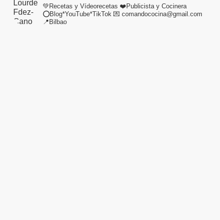
💚Recetas y Vídeorecetas
❤️Publicista y Cocinera
⭕Blog*YouTube*TikTok
💌 comandococina@gmail.com
📍Bilbao