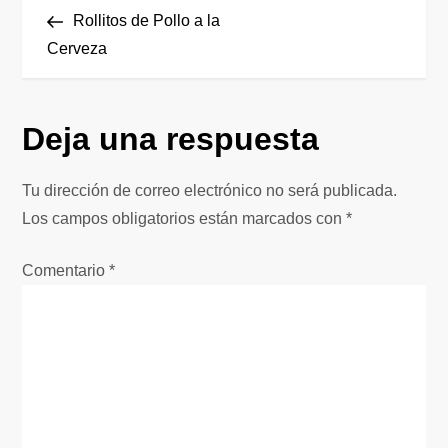
N
anterior
Rollitos de Pollo a la
a
Cerveza
v
Deja una respuesta
e
g
Tu dirección de correo electrónico no será publicada.
Los campos obligatorios están marcados con
*
a
Comentario
*
c
i
ó
n