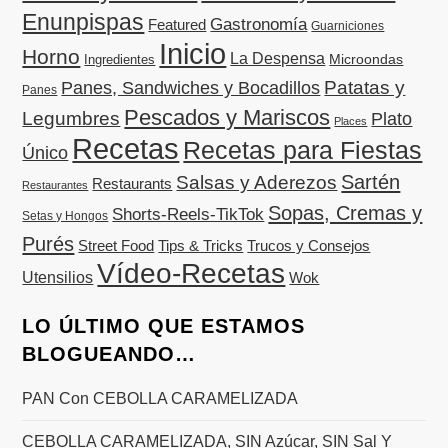
Enunpispas
Gastronomía
Featured
Guarniciones
Inicio
Horno
La Despensa
Microondas
Ingredientes
Patatas y
Panes, Sandwiches y Bocadillos
Panes
Pescados y Mariscos
Legumbres
Plato
Places
Recetas
Recetas para Fiestas
Único
Sartén
Salsas y Aderezos
Restaurants
Restaurantes
Sopas, Cremas y
Shorts-Reels-TikTok
Setas y Hongos
Purés
Street Food
Tips & Tricks
Trucos y Consejos
Vídeo-Recetas
Utensilios
Wok
LO ÚLTIMO QUE ESTAMOS
BLOGUEANDO…
PAN Con CEBOLLA CARAMELIZADA
CEBOLLA CARAMELIZADA, SIN Azúcar, SIN Sal Y