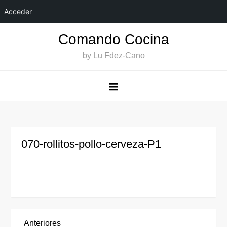
Acceder
Saltar
Comando Cocina
al
by Lu Fdez-Cano
contenido
070-rollitos-pollo-cerveza-P1
Entrada
Anteriores