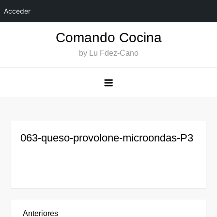
Acceder
Saltar
Comando Cocina
al
by Lu Fdez-Cano
contenido
063-queso-provolone-microondas-P3
Entrada
Anteriores