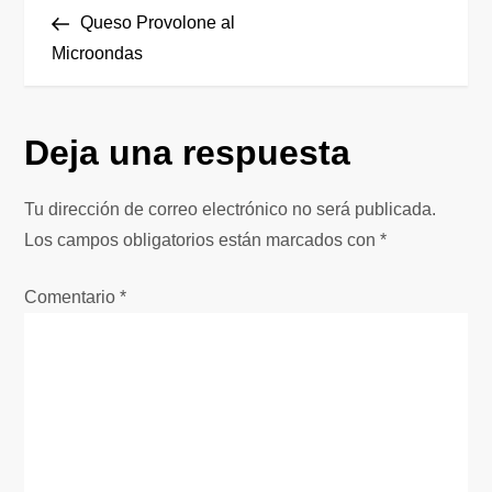
N
anterior
Queso Provolone al
a
Microondas
v
Deja una respuesta
e
g
Tu dirección de correo electrónico no será publicada.
Los campos obligatorios están marcados con
*
a
Comentario
*
c
i
ó
n