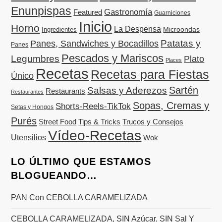
Enunpispas
Gastronomía
Featured
Guarniciones
Inicio
Horno
La Despensa
Microondas
Ingredientes
Patatas y
Panes, Sandwiches y Bocadillos
Panes
Pescados y Mariscos
Legumbres
Plato
Places
Recetas
Recetas para Fiestas
Único
Sartén
Salsas y Aderezos
Restaurants
Restaurantes
Sopas, Cremas y
Shorts-Reels-TikTok
Setas y Hongos
Purés
Street Food
Tips & Tricks
Trucos y Consejos
Vídeo-Recetas
Utensilios
Wok
LO ÚLTIMO QUE ESTAMOS
BLOGUEANDO…
PAN Con CEBOLLA CARAMELIZADA
CEBOLLA CARAMELIZADA, SIN Azúcar, SIN Sal Y