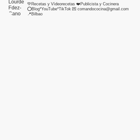
💚Recetas y Vídeorecetas
❤️Publicista y Cocinera
⭕Blog*YouTube*TikTok
💌 comandococina@gmail.com
📍Bilbao