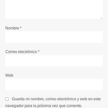
d
e
e
Nombre
*
n
t
Correo electrónico
*
r
a
Web
d
a
Guarda mi nombre, correo electrónico y web en este
s
navegador para la próxima vez que comente.