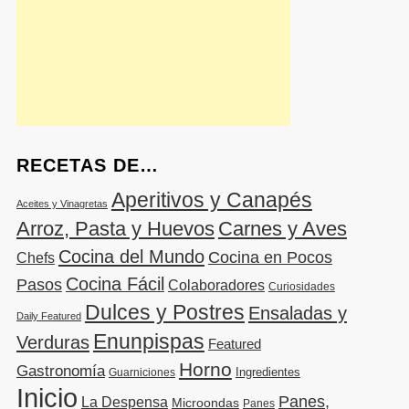
RECETAS DE…
Aperitivos y Canapés
Aceites y Vinagretas
Arroz, Pasta y Huevos
Carnes y Aves
Cocina del Mundo
Cocina en Pocos
Chefs
Cocina Fácil
Pasos
Colaboradores
Curiosidades
Dulces y Postres
Ensaladas y
Daily Featured
Enunpispas
Verduras
Featured
Horno
Gastronomía
Ingredientes
Guarniciones
Inicio
Panes,
La Despensa
Microondas
Panes