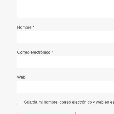
n
d
e
Nombre
*
e
n
Correo electrónico
*
t
r
Web
a
d
Guarda mi nombre, correo electrónico y web en e
a