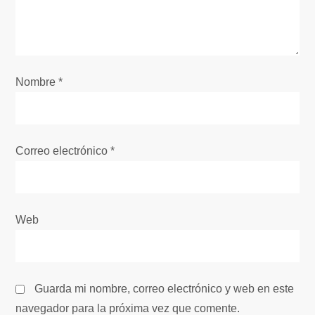
d
e
e
Nombre
*
n
t
Correo electrónico
*
r
a
Web
d
a
Guarda mi nombre, correo electrónico y web en este
s
navegador para la próxima vez que comente.