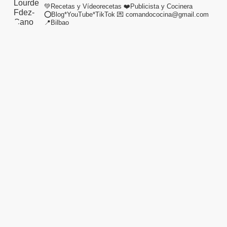
💚Recetas y Vídeorecetas
❤️Publicista y Cocinera
⭕Blog*YouTube*TikTok
💌 comandococina@gmail.com
📍Bilbao