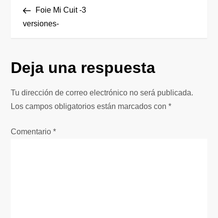
N
anterior
Foie Mi Cuit -3
a
versiones-
v
Deja una respuesta
e
g
Tu dirección de correo electrónico no será publicada.
Los campos obligatorios están marcados con
*
a
Comentario
*
c
i
ó
n