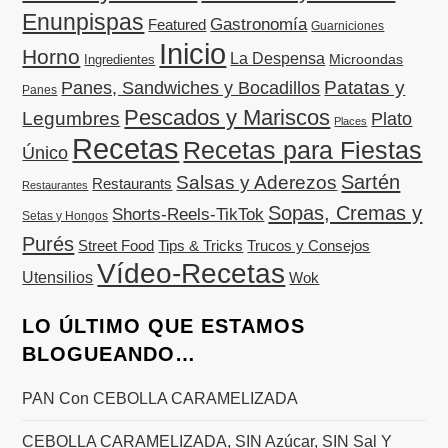
Enunpispas
Gastronomía
Featured
Guarniciones
Inicio
Horno
La Despensa
Microondas
Ingredientes
Patatas y
Panes, Sandwiches y Bocadillos
Panes
Pescados y Mariscos
Legumbres
Plato
Places
Recetas
Recetas para Fiestas
Único
Sartén
Salsas y Aderezos
Restaurants
Restaurantes
Sopas, Cremas y
Shorts-Reels-TikTok
Setas y Hongos
Purés
Street Food
Tips & Tricks
Trucos y Consejos
Vídeo-Recetas
Utensilios
Wok
LO ÚLTIMO QUE ESTAMOS
BLOGUEANDO…
PAN Con CEBOLLA CARAMELIZADA
CEBOLLA CARAMELIZADA, SIN Azúcar, SIN Sal Y