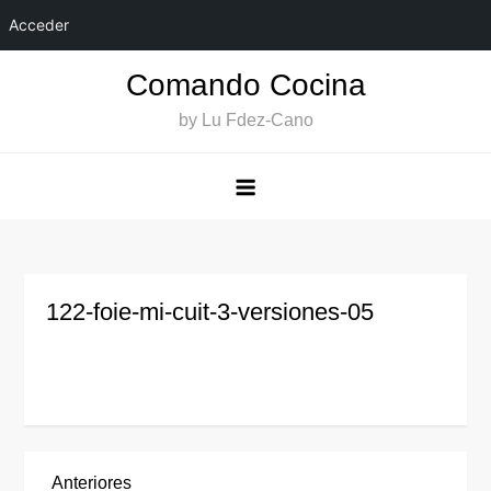
Acceder
Saltar
Comando Cocina
al
by Lu Fdez-Cano
contenido
122-foie-mi-cuit-3-versiones-05
Entrada
Anteriores