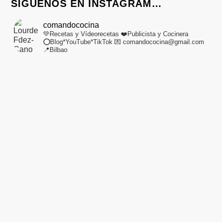
SÍGUENOS EN INSTAGRAM…
comandococina
💚Recetas y Vídeorecetas
❤️Publicista y Cocinera
⭕Blog*YouTube*TikTok
💌 comandococina@gmail.com
📍Bilbao