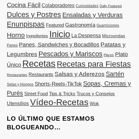
Cocina Fácil
Colaboradores
Curiosidades
Daily Featured
Dulces y Postres
Ensaladas y Verduras
Enunpispas
Gastronomía
Featured
Guarniciones
Inicio
Horno
La Despensa
Microondas
Ingredientes
Patatas y
Panes, Sandwiches y Bocadillos
Panes
Pescados y Mariscos
Legumbres
Plato
Places
Recetas
Recetas para Fiestas
Único
Sartén
Salsas y Aderezos
Restaurants
Restaurantes
Sopas, Cremas y
Shorts-Reels-TikTok
Setas y Hongos
Purés
Street Food
Tips & Tricks
Trucos y Consejos
Vídeo-Recetas
Utensilios
Wok
LO ÚLTIMO QUE ESTAMOS
BLOGUEANDO…