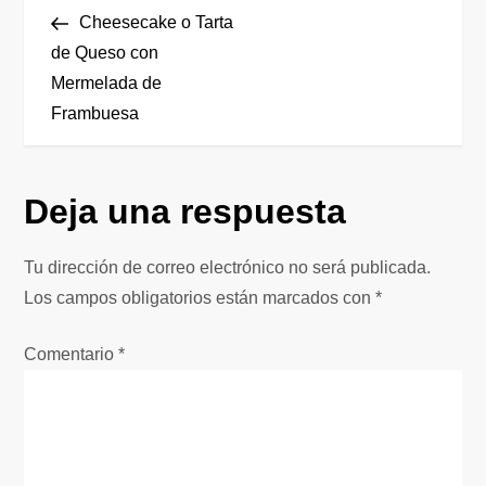
N
anterior
Cheesecake o Tarta
a
de Queso con
Mermelada de
v
Frambuesa
e
g
Deja una respuesta
a
Tu dirección de correo electrónico no será publicada.
c
Los campos obligatorios están marcados con
*
i
Comentario
*
ó
n