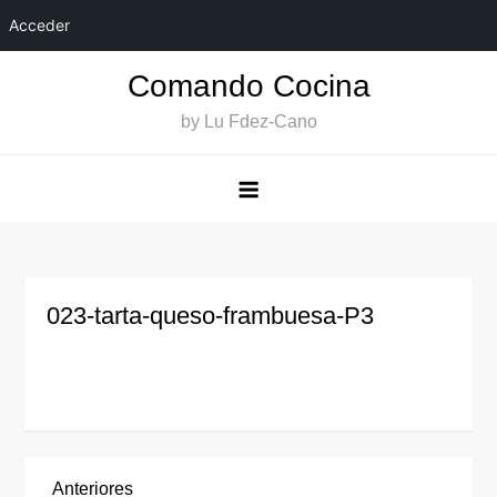
Acceder
Saltar
Comando Cocina
al
by Lu Fdez-Cano
contenido
023-tarta-queso-frambuesa-P3
Entrada
Anteriores